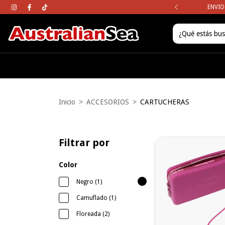
mpras mayores a los $120.000
ENVIO
Inicio
>
ACCESORIOS
>
CARTUCHERAS
Filtrar por
Color
Negro (1)
Camuflado (1)
Floreada (2)