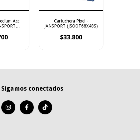
Medium Acc
Cartuchera Pixel -
ANSPORT
JANSPORT (JSOOT68X48S)
87D)
700
$33.800
Sigamos conectados