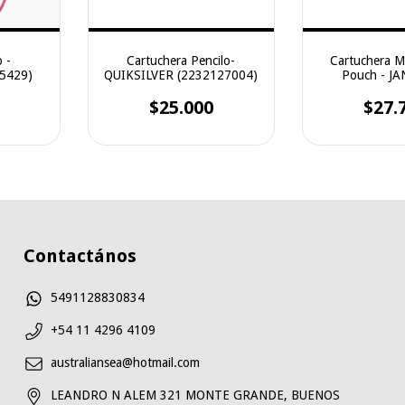
 -
Cartuchera Pencilo-
Cartuchera 
5429)
QUIKSILVER (2232127004)
Pouch - J
(T49B
$25.000
$27.
Contactános
5491128830834
+54 11 4296 4109
australiansea@hotmail.com
LEANDRO N ALEM 321 MONTE GRANDE, BUENOS