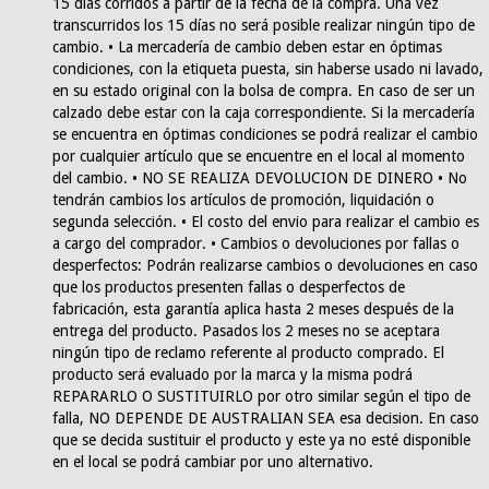
15 días corridos a partir de la fecha de la compra. Una vez
transcurridos los 15 días no será posible realizar ningún tipo de
cambio. • La mercadería de cambio deben estar en óptimas
condiciones, con la etiqueta puesta, sin haberse usado ni lavado,
en su estado original con la bolsa de compra. En caso de ser un
calzado debe estar con la caja correspondiente. Si la mercadería
se encuentra en óptimas condiciones se podrá realizar el cambio
por cualquier artículo que se encuentre en el local al momento
del cambio. • NO SE REALIZA DEVOLUCION DE DINERO • No
tendrán cambios los artículos de promoción, liquidación o
segunda selección. • El costo del envio para realizar el cambio es
a cargo del comprador. • Cambios o devoluciones por fallas o
desperfectos: Podrán realizarse cambios o devoluciones en caso
que los productos presenten fallas o desperfectos de
fabricación, esta garantía aplica hasta 2 meses después de la
entrega del producto. Pasados los 2 meses no se aceptara
ningún tipo de reclamo referente al producto comprado. El
producto será evaluado por la marca y la misma podrá
REPARARLO O SUSTITUIRLO por otro similar según el tipo de
falla, NO DEPENDE DE AUSTRALIAN SEA esa decision. En caso
que se decida sustituir el producto y este ya no esté disponible
en el local se podrá cambiar por uno alternativo.