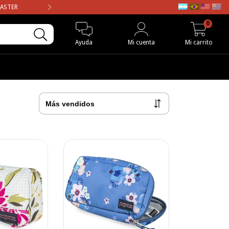
MASTER
ENVIO GRATIS en compras may
0
Ayuda
Mi cuenta
Mi carrito