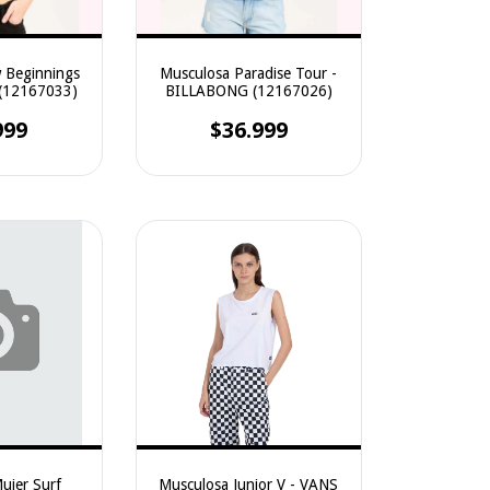
 Beginnings
Musculosa Paradise Tour -
(12167033)
BILLABONG (12167026)
999
$36.999
ujer Surf
Musculosa Junior V - VANS