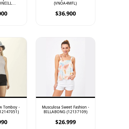
 ONEILL
(VNOA4MFL)
U54)
000
$36.900
w Tomboy -
Musculosa Sweet Fashion -
12147051)
BILLABONG (12137109)
990
$26.999