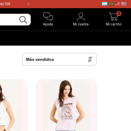
MASTER
ENVIO GRATIS en compras may
0
Ayuda
Mi cuenta
Mi carrito