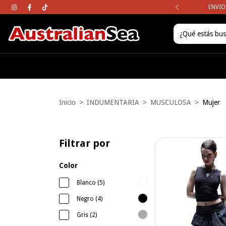
mpras mayores a los $120.000
ENVIO
Inicio
>
INDUMENTARIA
>
MUSCULOSA
>
Mujer
Filtrar por
Color
Blanco (5)
Negro (4)
Gris (2)