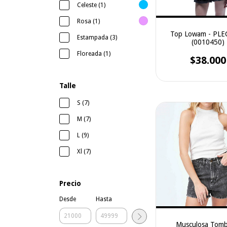
Celeste (1)
Rosa (1)
Top Lowam - PL
Estampada (3)
(0010450)
Floreada (1)
$38.000
Talle
S (7)
M (7)
L (9)
Xl (7)
Precio
Desde
Hasta
Musculosa Tomb