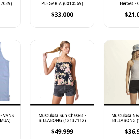
47039)
PLEGARIA (0010569)
Heroes -
(OWK1M
$33.000
$21.
 - VANS
Musculosa Sun Chasers -
Musculosa Ne
SMUA)
BILLABONG (12137112)
BILLABONG (
$49.999
$36.