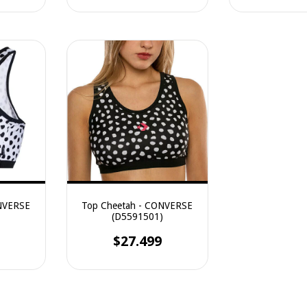
NVERSE
Top Cheetah - CONVERSE
)
(D5591501)
$27.499