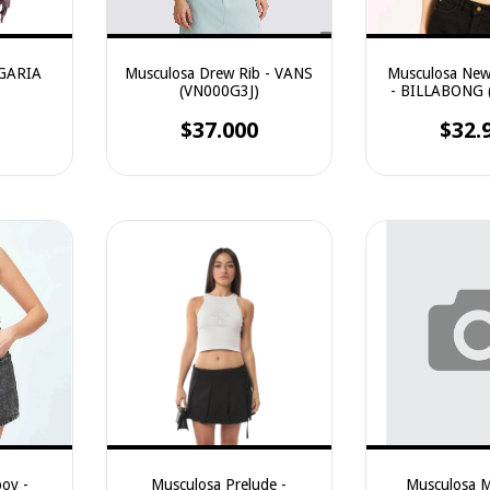
EGARIA
Musculosa Drew Rib - VANS
Musculosa New
(VN000G3J)
- BILLABONG 
$37.000
$32.
oy -
Musculosa Prelude -
Musculosa M