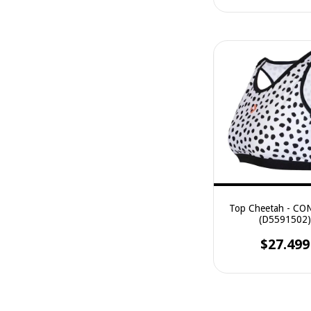
Top Cheetah - CO
(D5591502
$27.499