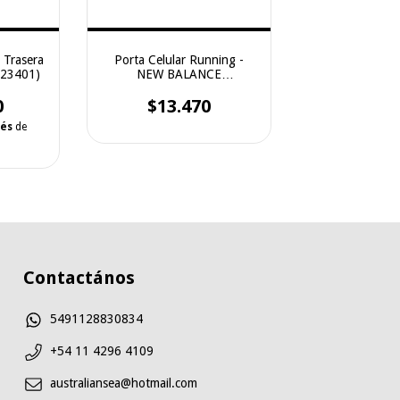
 Trasera
Porta Celular Running -
(23401)
NEW BALANCE
(LAB13137ERE)
0
$13.470
rés
de
Contactános
5491128830834
+54 11 4296 4109
australiansea@hotmail.com