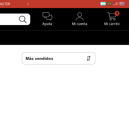
MASTER
ENVIO GRATIS en compras may
0
Ayuda
Mi cuenta
Mi carrito