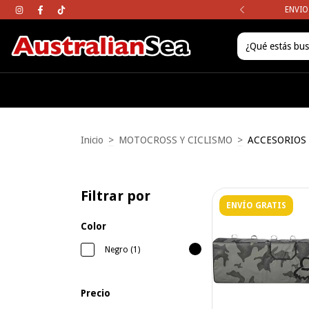
mpras mayores a los $120.000
ENVIO
Inicio
>
MOTOCROSS Y CICLISMO
>
ACCESORIOS
Filtrar por
ENVÍO GRATIS
Color
Negro (1)
Precio