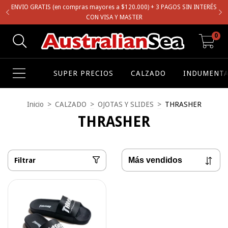
ENVIO GRATIS (en compras mayores a $120.000) + 3 PAGOS SIN INTERÉS
CON VISA Y MASTER
0
SUPER PRECIOS
CALZADO
INDUMENTA
Inicio
>
CALZADO
>
OJOTAS Y SLIDES
>
THRASHER
THRASHER
Filtrar