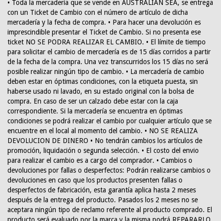
• Toda la mercadería que se vende en AUSTRALIAN SEA, se entrega
con un Ticket de Cambio con el número de artículo de dicha
mercadería y la fecha de compra. • Para hacer una devolución es
imprescindible presentar el Ticket de Cambio. Si no presenta ese
ticket NO SE PODRA REALIZAR EL CAMBIO. • El límite de tiempo
para solicitar el cambio de mercadería es de 15 días corridos a partir
de la fecha de la compra. Una vez transcurridos los 15 días no será
posible realizar ningún tipo de cambio. • La mercadería de cambio
deben estar en óptimas condiciones, con la etiqueta puesta, sin
haberse usado ni lavado, en su estado original con la bolsa de
compra. En caso de ser un calzado debe estar con la caja
correspondiente. Si la mercadería se encuentra en óptimas
condiciones se podrá realizar el cambio por cualquier artículo que se
encuentre en el local al momento del cambio. • NO SE REALIZA
DEVOLUCION DE DINERO • No tendrán cambios los artículos de
promoción, liquidación o segunda selección. • El costo del envio
para realizar el cambio es a cargo del comprador. • Cambios o
devoluciones por fallas o desperfectos: Podrán realizarse cambios o
devoluciones en caso que los productos presenten fallas o
desperfectos de fabricación, esta garantía aplica hasta 2 meses
después de la entrega del producto. Pasados los 2 meses no se
aceptara ningún tipo de reclamo referente al producto comprado. El
producto será evaluado por la marca y la misma podrá REPARARLO