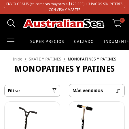
ENVIO GRATIS (en compras mayores a $120.000) + 3 PAGOS SIN INTERÉS
CON VISA Y MASTER
0
SUPER PRECIOS
CALZADO
INDUMENTA
Inicio
>
SKATE Y PATINES
>
MONOPATINES Y PATINES
MONOPATINES Y PATINES
Filtrar