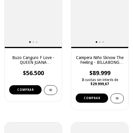
Buzo Canguro F Love -
Campera Niño Sknow The
QUEEN JUANA
Feeling - BILLABONG
(W24CA426)
(13168610)
$56.500
$89.999
3
cuotas sin interés de
$29.999,67
COMPRAR
COMPRAR