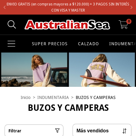
ENVIO GRATIS (en compras mayores a $120.000) + 3 PAGOS SIN INTERÉS
CON VISA Y MASTER
0
SUPER PRECIOS
CALZADO
INDUMENTA
Inicio
>
INDUMENTARIA
>
BUZOS Y CAMPERAS
BUZOS Y CAMPERAS
Filtrar