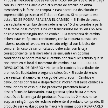
• Toda la mercadería que se vende en AUSTRALIAN SEA, se entrega
con un Ticket de Cambio con el número de artículo de dicha
mercadería y la fecha de compra. • Para hacer una devolución es
imprescindible presentar el Ticket de Cambio. Si no presenta ese
ticket NO SE PODRA REALIZAR EL CAMBIO. • El límite de tiempo
para solicitar el cambio de mercadería es de 15 días corridos a partir
de la fecha de la compra. Una vez transcurridos los 15 días no será
posible realizar ningún tipo de cambio. • La mercadería de cambio
deben estar en óptimas condiciones, con la etiqueta puesta, sin
haberse usado ni lavado, en su estado original con la bolsa de
compra. En caso de ser un calzado debe estar con la caja
correspondiente. Si la mercadería se encuentra en óptimas
condiciones se podrá realizar el cambio por cualquier artículo que se
encuentre en el local al momento del cambio. • NO SE REALIZA
DEVOLUCION DE DINERO • No tendrán cambios los artículos de
promoción, liquidación o segunda selección. • El costo del envio
para realizar el cambio es a cargo del comprador. • Cambios o
devoluciones por fallas o desperfectos: Podrán realizarse cambios o
devoluciones en caso que los productos presenten fallas o
desperfectos de fabricación, esta garantía aplica hasta 2 meses
después de la entrega del producto. Pasados los 2 meses no se
aceptara ningún tipo de reclamo referente al producto comprado. El
producto será evaluado por la marca y la misma podrá REPARARLO