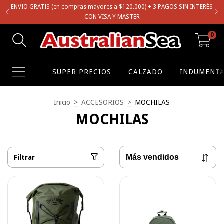
ENVIO GRATIS (en compras mayores a $120.000) + 3 PAGOS SIN INTERÉS
CON VISA Y MASTER
0
SUPER PRECIOS
CALZADO
INDUMENTA
Inicio
>
ACCESORIOS
>
MOCHILAS
MOCHILAS
Filtrar