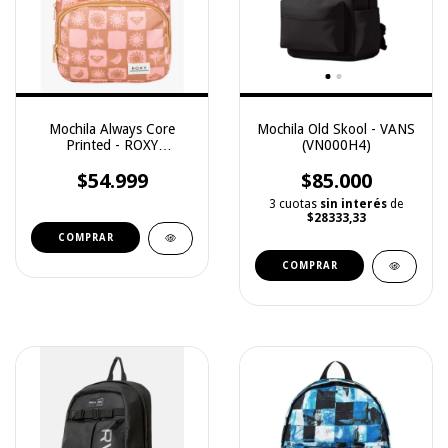
Mochila Always Core
Mochila Old Skool - VANS
Printed - ROXY
(VN000H4)
(3251129003)
$54.999
$85.000
3 cuotas
sin interés
de
$28333,33
COMPRAR
COMPRAR