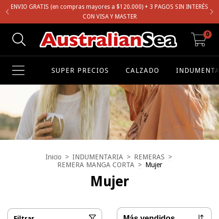
ENVIO GRATIS (en compras mayores a $120.000) + 3 PAGOS SIN INTERÉS
CON VISA Y MASTER
0
SUPER PRECIOS
CALZADO
INDUMENTA
Inicio
>
INDUMENTARIA
>
REMERAS
>
REMERA MANGA CORTA
>
Mujer
Mujer
Filtrar