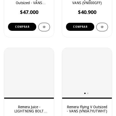
Outsized - VANS
VANS (VN000GFF)
(VN000PSD)
$47.000
$40.900
COMPRAR
COMPRAR
Remera Juice -
Remera Flying V Outsized
LIGHTNING BOLT
- VANS (VN0A7YUTWHT)
(71019)