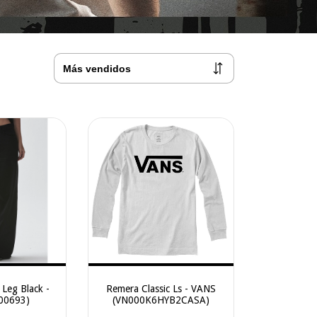
Leg Black -
Remera Classic Ls - VANS
00693)
(VN000K6HYB2CASA)