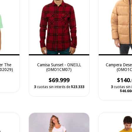
er The
Camisa Sunset - ONEILL
Campera Dese
102029)
(OMO1CM07)
(OMO1C
$69.999
$140.
3
cuotas sin interés de
$23.333
3
cuotas sin 
$46.66