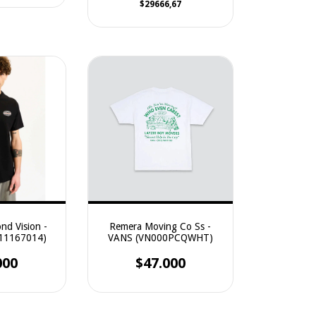
$29666,67
d Vision -
Remera Moving Co Ss -
11167014)
VANS (VN000PCQWHT)
000
$47.000