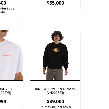
800
$55.000
interés
de
,33
nal V Ss -
Buzo Worldwide 94 - VANS
000SY5)
(VN000STJ)
999
$89.000
3 cuotas
sin interés
de