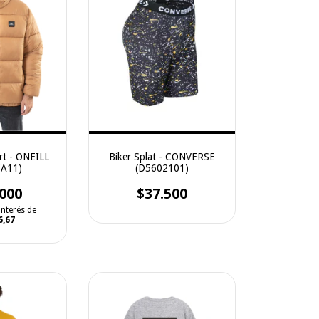
rt - ONEILL
Biker Splat - CONVERSE
A11)
(D5602101)
000
$37.500
interés de
6,67