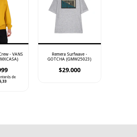
 Crew - VANS
Remera Surfwave -
EMXCASA)
GOTCHA (GMW25023)
999
$29.000
interés de
6,33