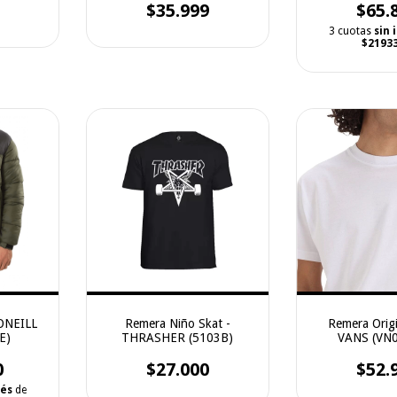
$35.999
$65.
3 cuotas
sin 
$21933
 ONEILL
Remera Niño Skat -
Remera Origi
E)
THRASHER (5103B)
VANS (VN
0
$27.000
$52.
rés
de