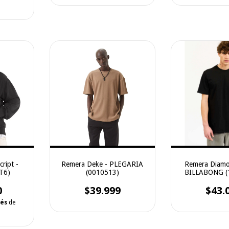
ript -
Remera Deke - PLEGARIA
Remera Diamon
T6)
(0010513)
BILLABONG (
0
$39.999
$43.
rés
de