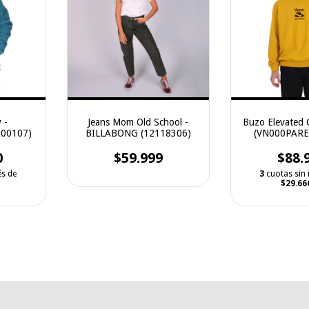
 -
Jeans Mom Old School -
Buzo Elevated
K00107)
BILLABONG (12118306)
(VN000PAR
0
$59.999
$88.
és de
3
cuotas sin 
$29.66