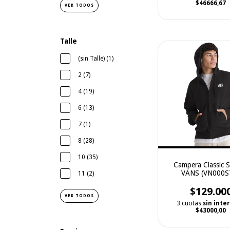
$46666,67
VER TODOS
Talle
(sin Talle) (1)
2 (7)
4 (19)
6 (13)
7 (1)
8 (28)
10 (35)
Campera Classic Sc
VANS (VN000S
11 (2)
$129.00
VER TODOS
3 cuotas
sin inte
$43000,00