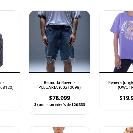
r -
Bermuda Raven -
Remera Jungl
(68120)
PLEGARIA (00210098)
(OWO1R
$78.999
$19.
3
cuotas sin interés de
$26.333