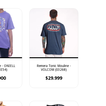
e - ONIELL
Remera Tonic Mouline -
E54)
VOLCOM (03268)
900
$29.999