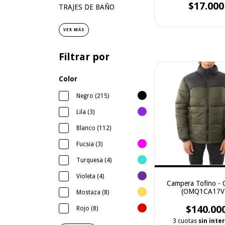
$17.000
TRAJES DE BAÑO
VER MÁS
Filtrar por
Color
Negro (215)
Lila (3)
Blanco (112)
Fucsia (3)
Turquesa (4)
Violeta (4)
Campera Tofino -
(OMQ1CA17V
Mostaza (8)
$140.00
Rojo (8)
3 cuotas
sin inte