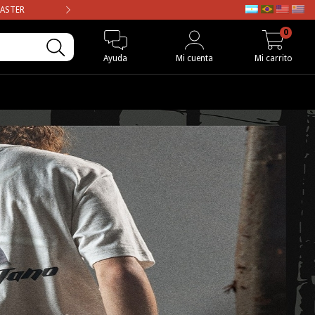
MASTER
ENVIO GRATIS en compras may
0
Ayuda
Mi cuenta
Mi carrito